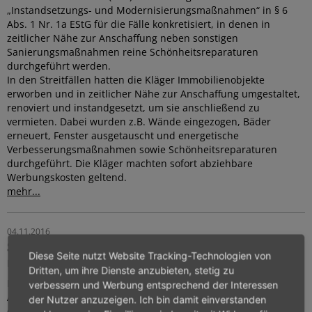
„Instandsetzungs- und Modernisierungsmaßnahmen“ in § 6
Abs. 1 Nr. 1a EStG für die Fälle konkretisiert, in denen in
zeitlicher Nähe zur Anschaffung neben sonstigen
Sanierungsmaßnahmen reine Schönheitsreparaturen
durchgeführt werden.
In den Streitfällen hatten die Kläger Immobilienobjekte
erworben und in zeitlicher Nähe zur Anschaffung umgestaltet,
renoviert und instandgesetzt, um sie anschließend zu
vermieten. Dabei wurden z.B. Wände eingezogen, Bäder
erneuert, Fenster ausgetauscht und energetische
Verbesserungsmaßnahmen sowie Schönheitsreparaturen
durchgeführt. Die Kläger machten sofort abziehbare
Werbungskosten geltend.
mehr...
04.11.2016
Sind Kosten einer häuslichen Pflege auch bei
Diese Seite nutzt Website Tracking-Technologien von
nicht ausgebildetem Personal abzugsfähig?
Dritten, um ihre Dienste anzubieten, stetig zu
Das Finanzgericht Baden-Württemberg (FG) entschied, dass
verbessern und Werbung entsprechend der Interessen
Aufwendungen für häusliche Pflege auch bei einer Betreuung
der Nutzer anzuzeigen. Ich bin damit einverstanden
durch nicht besonders ausgebildetes Personal als