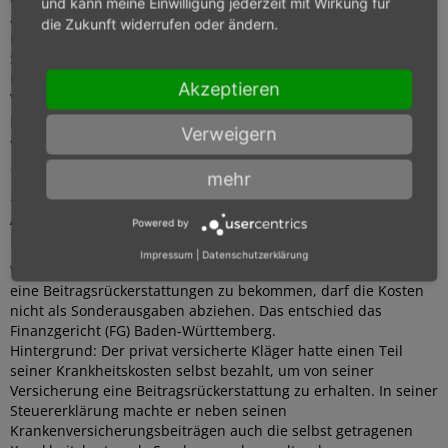
und kann meine Einwilligung jederzeit mit Wirkung für
außergewöhnliche Belastung abzugsfähig sind.
die Zukunft widerrufen oder ändern.
Hintergrund: eine pflegebedürftige Klägerin, erhielt im
Streitjahr 2014 Pflegegeld für selbst beschaffte Pflegedienste in
Höhe von 5.280 Euro. Für ihre häusliche Pflege hatte sie einen
Akzeptieren
Vertrag mit einem polnischen Pflegedienst geschlossen. Die
polnische Betreuungskraft zog bei der Klägerin ein und
Verweigern
arbeitet dort 40 Stunden pro Woche.
mehr...
mehr
28.10.2016
Arztrechnung selbst bezahlt wegen
Powered by
Krankenkassen-Erstattung?
Impressum
|
Datenschutzerklärung
Wer Krankheitskosten selbst trägt, um von seiner Krankenkasse
eine Beitragsrückerstattungen zu bekommen, darf die Kosten
nicht als Sonderausgaben abziehen. Das entschied das
Finanzgericht (FG) Baden-Württemberg.
Hintergrund: Der privat versicherte Kläger hatte einen Teil
seiner Krankheitskosten selbst bezahlt, um von seiner
Versicherung eine Beitragsrückerstattung zu erhalten. In seiner
Steuererklärung machte er neben seinen
Krankenversicherungsbeiträgen auch die selbst getragenen