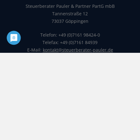
Steuerberater Pauler & Partner PartG mbB
Tannenstraße 12
73037 Göppingen
Telefon: +49 (0)7161 98424-0
Telefax: +49 (0)7161 84939
E-Mail:
kontakt@steuerberater-pauler.de
Startseite
Sitemap
Impressum
Datenschutz