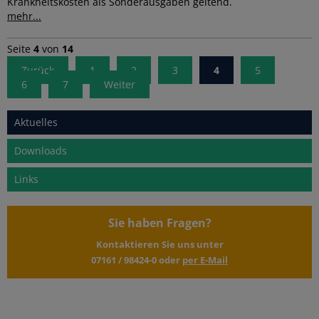
Krankheitskosten als Sonderausgaben geltend.
mehr...
Seite
4
von
14
Zurück
1
2
3
4
5
6
7
Weiter
Aktuelles
Downloads
Links
Sie haben Fragen?
Kontaktieren Sie uns unter
07161 / 98424-0
oder
per E-Mail