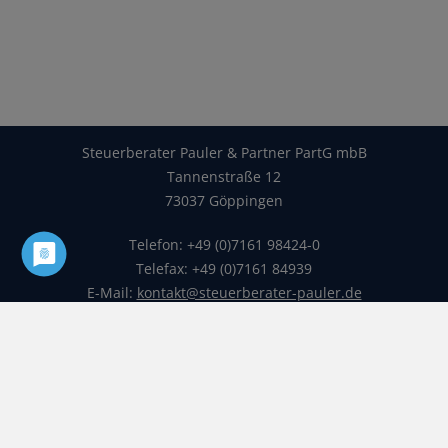
Steuerberater Pauler & Partner PartG mbB
Tannenstraße 12
73037 Göppingen
Telefon: +49 (0)7161 98424-0
Telefax: +49 (0)7161 84939
E-Mail:
kontakt@steuerberater-pauler.de
Startseite