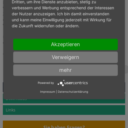
Dritten, um ihre Dienste anzubieten, stetig zu
Die 66 %-Grenze gilt nur bei der verbilligten Vermietung zu
verbessern und Werbung entsprechend der Interessen
Wohnzwecken. Erfolgt die Überlassung z. B. zu gewerblichen
Zwecken, ist bei Vermietung unterhalb der ortsüblich
der Nutzer anzuzeigen. Ich bin damit einverstanden
erzielbaren Miete auch nur ein entsprechend anteiliger
und kann meine Einwilligung jederzeit mit Wirkung für
Werbungskostenabzug möglich.
die Zukunft widerrufen oder ändern.
Bei Fragen zu diesem Thema und zur Berechnung der
ortsüblichen Miete stehen wir Ihnen jederzeit zur Verfügung.
Akzeptieren
Zurück zur Übersicht
Verweigern
mehr
Facebook
Powered by
Aktuelles
Impressum
|
Datenschutzerklärung
Downloads
Links
Sie haben Fragen?