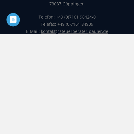
73037 Göppingen
Telefon: +49 (0)7161 98424-0
Telefax: +49 (0)7161 84939
E-Mail:
kontakt@steuerberater-pauler.de
Startseite
Sitemap
Impressum
Datenschutz