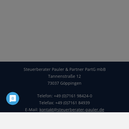
Steuerberater Pauler & Partner PartG mbB
Tannenstraße 12
73037 Göppingen
Telefon: +49 (0)7161 98424-0
Telefax: +49 (0)7161 84939
E-Mail:
kontakt@steuerberater-pauler.de