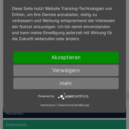
25.09.2015
.
Diese Seite nutzt Website Tracking-Technologien von
Dritten, um ihre Dienste anzubieten, stetig zu
Ebenfalls zu beachten ist, dass nur noch bis zum 1. Februar
verbessern und Werbung entsprechend der Interessen
2016 Privatpersonen bei Überweisungen auf die 22-stellige
der Nutzer anzuzeigen. Ich bin damit einverstanden
IBAN verzichten dürfen.
und kann meine Einwilligung jederzeit mit Wirkung für
die Zukunft widerrufen oder ändern.
Arbeitnehmer:
Arbeitnehmer können erstmals ab dem Jahr 2016 Freibeträge
mit einer Gültigkeit von zwei Jahren beantragen. Mehr
Akzeptieren
Informationen hierzu finden Sie bei unserer
Meldung vom
07.10.2015
.
Verweigern
Zurück zur Übersicht
mehr
Facebook
Powered by
Impressum
|
Datenschutzerklärung
Aktuelles
Downloads