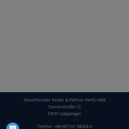
Steuerberater Pauler & Partner PartG mbB
Tannenstraße 12
73037 Göppingen
Telefon: +49 (0)7161 98424-0