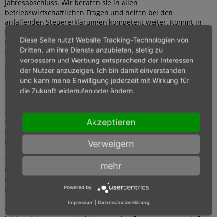
Jahresabschluss
. Wir beraten sie in allen
betriebswirtschaftlichen Fragen und helfen bei den
anfallenden Steuererklärungen kompetent weiter. Kommt in
der nächsten Zeit eine Betriebsprüfung auf Sie zu, betreuen
Diese Seite nutzt Website Tracking-Technologien von
wir Sie auch in diesem Fall. Außerdem haben wir jahrelange
Dritten, um ihre Dienste anzubieten, stetig zu
Erfahrung im Bereich der Existenzgründerberatung.
verbessern und Werbung entsprechend der Interessen
der Nutzer anzuzeigen. Ich bin damit einverstanden
Unsere Leistungen für Unternehmen im Überblick
und kann meine Einwilligung jederzeit mit Wirkung für
die Zukunft widerrufen oder ändern.
Freie Bahn für die digitale Buchhaltung
Als Ihr Steuerberater im Raum Eislingen gehen wir nicht nur in
Akzeptieren
Steuerfragen, sondern auch im Blick auf technischen
Fortschritt mit der Zeit. Deshalb bieten wir die digitale
Buchhaltung an und beraten Sie gern ausführlich zu diesem
Verweigern
Thema. Die digitale Buchhaltung schafft Ordnung auf dem
Schreibtisch, da sie es ermöglicht, alle Eingangsrechnungen
mehr
und Belege digital zu sammeln. Papierbelege können zu
diesem Zweck entweder gescannt oder fotografiert und
Powered by
hochgeladen werden.
Impressum
|
Datenschutzerklärung
Um Ihnen eine Beratung auf höchstem Niveau zu garantieren,