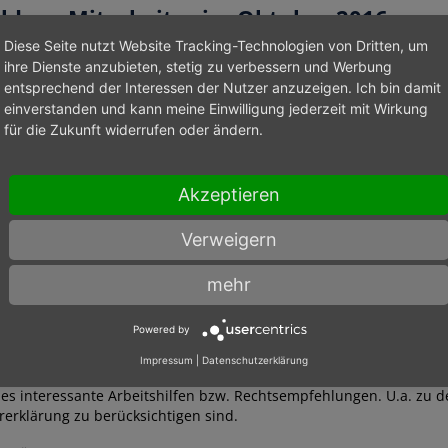
ildung Mitarbeiter im Oktober 2016
Diese Seite nutzt Website Tracking-Technologien von Dritten, um
tarbeiter haben im Oktober 2016 an der Online-Seminarreihe 20
ihre Dienste anzubieten, stetig zu verbessern und Werbung
r Dipl.Finanzwirt Frank Stendel (Rechtsanwalt, Steuerberater) und F
entsprechend der Interessen der Nutzer anzuzeigen. Ich bin damit
einverstanden und kann meine Einwilligung jederzeit mit Wirkung
s Seminares waren aktuelle Themen im Steuerrecht aus der Gese
für die Zukunft widerrufen oder ändern.
ngsanweisungen.
Bereich der Gesetzgebung waren unter anderem
Akzeptieren
ung der Grundfreibeträge zur Minderung der „kalten Progression
sverbot der Mietaufwendungen für ein, nur durch ein Möbelstück
ildung.
Verweigern
echtsprechungen gab es wichtige Informationen zum Thema wie S
mehr
 zu beurteilen sind.
Powered by
luss machten verschiedene Kurzhinweise zu unterschiedlichen T
e Studienkosten zu berücksichtigen sind.
Impressum
|
Datenschutzerklärung
es interessante Arbeitshilfen bzw. Rechtsempfehlungen. U.a. zu d
rerklärung zu berücksichtigen sind.