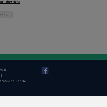
ur Übersicht
book
24-0
39
erater-pauler.de