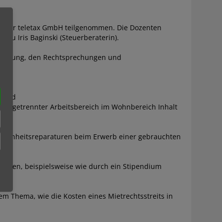
16 der teletax GmbH teilgenommen. Die Dozenten
rau Iris Baginski (Steuerberaterin).
tzgebung, den Rechtsprechungen und
“ und
, abgetrennter Arbeitsbereich im Wohnbereich Inhalt
chönheitsreparaturen beim Erwerb einer gebrauchten
hemen, beispielsweise wie durch ein Stipendium
em Thema, wie die Kosten eines Mietrechtsstreits in