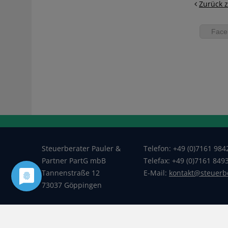
Zurück z
Face
Steuerberater Pauler &
Telefon: +49 (0)7161 984
Partner PartG mbB
Telefax: +49 (0)7161 849
Tannenstraße 12
E-Mail:
kontakt@steuerb
73037 Göppingen