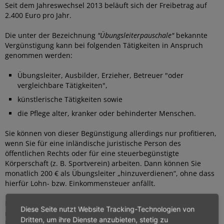
Seit dem Jahreswechsel 2013 beläuft sich der Freibetrag auf
2.400 Euro pro Jahr.
Die unter der Bezeichnung
"Übungsleiterpauschale"
bekannte
Vergünstigung kann bei folgenden Tätigkeiten in Anspruch
genommen werden:
Übungsleiter, Ausbilder, Erzieher, Betreuer "oder
vergleichbare Tätigkeiten",
künstlerische Tätigkeiten sowie
die Pflege alter, kranker oder behinderter Menschen.
Sie können von dieser Begünstigung allerdings nur profitieren,
wenn Sie für eine inländische juristische Person des
öffentlichen Rechts oder für eine steuerbegünstigte
Körperschaft (z. B. Sportverein) arbeiten. Dann können Sie
monatlich 200 € als Übungsleiter „hinzuverdienen“, ohne dass
hierfür Lohn- bzw. Einkommensteuer anfällt.
Die Steuerbefreiung setzt zwar voraus, dass Sie
Diese Seite nutzt Website Tracking-Technologien von
nebenberuflich tätig sind
, sie gilt aber auch, wenn Sie gar
Dritten, um ihre Dienste anzubieten, stetig zu
keinen Hauptberuf ausüben (z. B. als Hausfrau, Student oder