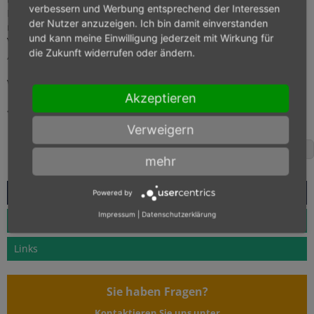
verbessern und Werbung entsprechend der Interessen
Rentner). Wichtig ist nur, dass Sie für die Übungsleitertätigkeit
der Nutzer anzuzeigen. Ich bin damit einverstanden
nicht mehr als ein Drittel
der Arbeitszeit eines vergleichbaren
und kann meine Einwilligung jederzeit mit Wirkung für
Vollzeiterwerbs aufbringen. Sogar eine Kombination von
die Zukunft widerrufen oder ändern.
„Minijob“ uns Übungsleiterpauschale ist möglich.
Wir beraten Sie gerne zu diesem Thema.
Akzeptieren
Zurück zur Übersicht
Verweigern
Facebook
mehr
Aktuelles
Powered by
Impressum
|
Datenschutzerklärung
Downloads
Links
Sie haben Fragen?
Kontaktieren Sie uns unter