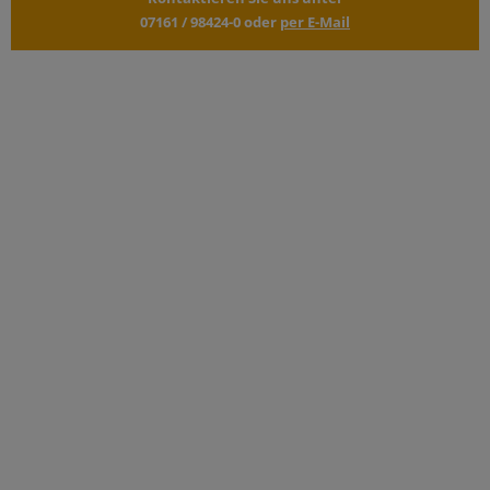
07161 / 98424-0
oder
per E-Mail