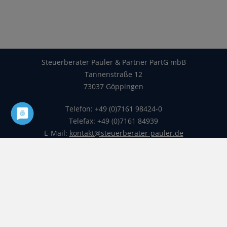
Steuerberater Pauler & Partner PartG mbB
Tannenstraße 12
73037 Göppingen
Telefon: +49 (0)7161 98424-0
Telefax: +49 (0)7161 84939
E-Mail:
kontakt@steuerberater-pauler.de
Startseite
Sitemap