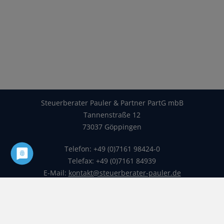
Steuerberater Pauler & Partner PartG mbB
Tannenstraße 12
73037 Göppingen
Telefon: +49 (0)7161 98424-0
Telefax: +49 (0)7161 84939
E-Mail:
kontakt@steuerberater-pauler.de