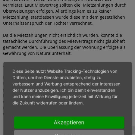
vermietet. Laut Mietvertrag sollten die Mietzahlungen durch
Überweisungen erfolgen. Allerdings kam es zu keiner
Mietzahlung, stattdessen wurde diese mit dem gesetzlichen
Unterhaltsanspruch der Tochter verrechnet.
Da die Mietzahlungen nicht ersichtlich wurden, konnte die
tatsächliche Durchführung des Mietvertrags nicht glaubhaft
gemacht werden. Die Überlassung der Wohnung erfolgte als
Gewährung von Naturalunterhalt.
Aus dem Urteil lässt sich folgendes ableiten:
Diese Seite nutzt Website Tracking-Technologien von
Mietverträge zwischen Angehörigen sollten wie unter Fremden
Dritten, um ihre Dienste anzubieten, stetig zu
Dritten geschlossen und dann auch umgesetzt werden. Dazu
verbessern und Werbung entsprechend der Interessen
gehört, dass Mietzahlungen regelmäßig, pünktlich und am
der Nutzer anzuzeigen. Ich bin damit einverstanden
besten unbar geleistet werden, Umlagen gezahlt werden und
und kann meine Einwilligung jederzeit mit Wirkung für
eine Nebenkostenabrechnung erstellt wird. Eine Verrechnung
die Zukunft widerrufen oder ändern.
mit bestehenden Forderungen ist zwar möglich, ist aber zu den
einzelnen Fälligkeitsterminen schriftlich zu fixieren.
Akzeptieren
Facebook