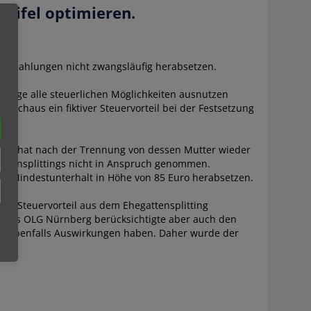
eifel optimieren.
altszahlungen nicht zwangsläufig herabsetzen.
chtige alle steuerlichen Möglichkeiten ausnutzen
urchaus ein fiktiver Steuervorteil bei der Festsetzung
ohnes hat nach der Trennung von dessen Mutter wieder
egattensplittings nicht in Anspruch genommen.
en Mindestunterhalt in Höhe von 85 Euro herabsetzen.
ven Steuervorteil aus dem Ehegattensplitting
. Das OLG Nürnberg berücksichtigte aber auch den
se ebenfalls Auswirkungen haben. Daher wurde der